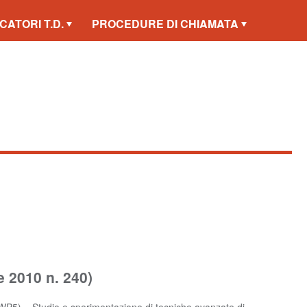
CATORI T.D.
PROCEDURE DI CHIAMATA
e 2010 n. 240)
WP5) – Studio e sperimentazione di tecniche avanzate di