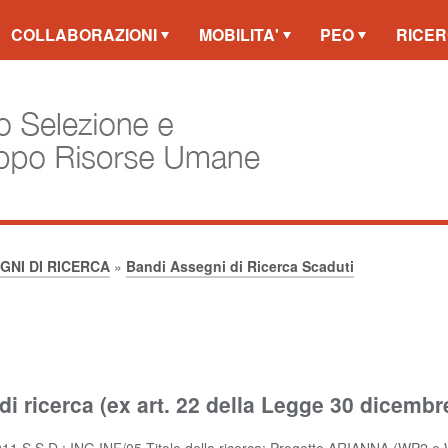
COLLABORAZIONI
MOBILITA'
PEO
RICER
GNI DI RICERCA
»
Bandi Assegni di Ricerca Scaduti
 ricerca (ex art. 22 della Legge 30 dicembr
011 S.S.D.: ING INF/05 Titolo della ricerca: Progetto ARIANNA (WP2 e 