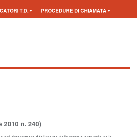
CATORI T.D.
PROCEDURE DI CHIAMATA
e 2010 n. 240)
nel determinare il fallimento della terapia antivirale nelle