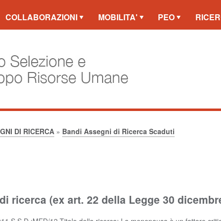
COLLABORAZIONI
MOBILITA'
PEO
RICER
GNI DI RICERCA
»
Bandi Assegni di Ricerca Scaduti
 ricerca (ex art. 22 della Legge 30 dicembr
11 S.S.D.:MED/12 Titolo della ricerca: La menopausa è un fattore critico 